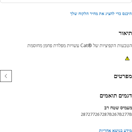
נס כדי להציג את מחיר הלקוח שלך
אור
 הקפיציות של ®Cat עשויות מפלדת פחמן מחוסמת
רטים
מים תואמים
יס שטח רב
287
277
267
287B
267B
27
ע בנושא אחריות