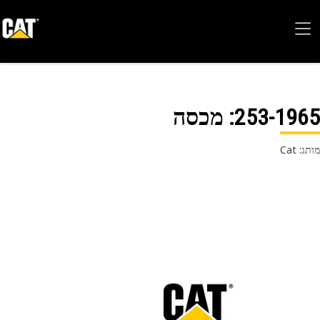
253-19
: מכסה
 Cat