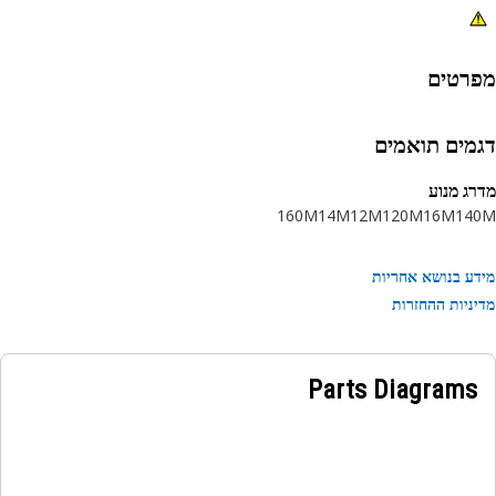
רטים
מים תואמים
ג מנוע
160M
14M
12M
120M
16M
14
ע בנושא אחריות
ניות ההחזרות
Parts Diagrams