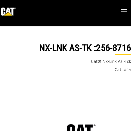
: NX-LNK AS-TK
256-87
Cat® Nx-Link As.-
 Cat