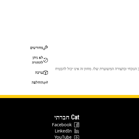
מחודשים
לא ניתן
להחזרה
 לכך שהמוצר לא יתאים לציוד ה-Cat שלך. אנא התייעץ עם סוכן ה-Cat שלך לפני הרכישה כדי לוודא שחלק זה מתאים לציוד ה-Cat שלך במצב הנוכחי ובתצורה המשוערת שלו. מחוון זה אינו יכול להבטיח
ערכה
הוחלפה
Cat חברתי
Facebook
LinkedIn
YouTube