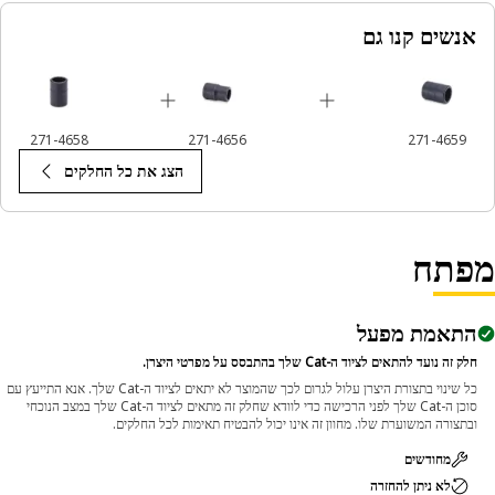
אנשים קנו גם
Applicatio
The 12-Point Impact Socket is used in conjunction w
impact wrenches to handle hexagonal fasteners 
equipment components, ensuring efficient maintenan
271-4658
271-4656
271-4659
and assembly operatio
הצג את כל החלקים
פתח
התאמת מפעל
חלק זה נועד להתאים לציוד ה-Cat שלך בהתבסס על מפרטי היצרן.
כל שינוי בתצורת היצרן עלול לגרום לכך שהמוצר לא יתאים לציוד ה-Cat שלך. אנא התייעץ עם
סוכן ה-Cat שלך לפני הרכישה כדי לוודא שחלק זה מתאים לציוד ה-Cat שלך במצב הנוכחי
ובתצורה המשוערת שלו. מחוון זה אינו יכול להבטיח תאימות לכל החלקים.
מחודשים
לא ניתן להחזרה