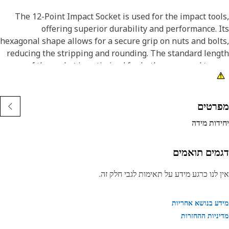
The 12-Point Impact Socket is used for the impact too
offering superior durability and performance. 
hexagonal shape allows for a secure grip on nuts and bol
reducing the stripping and rounding. The standard len
of the socket is optimized for both access and tor
applications. The black oxide finish enhances resistance
corrosion and wear, extending the tool's lifespan. 
sockets used are tailored for high-torque imp
רטים
applicatio
דות מידה
Attribut
• Compatible with standard 3/8 inch square drive size fo
מים תואמים
impact too
 לנו כרגע מידע על תאימות לגבי חלק זה.
• Used to handle high-torque applications withou
deformati
ע בנושא אחריות
ניות ההחזרות