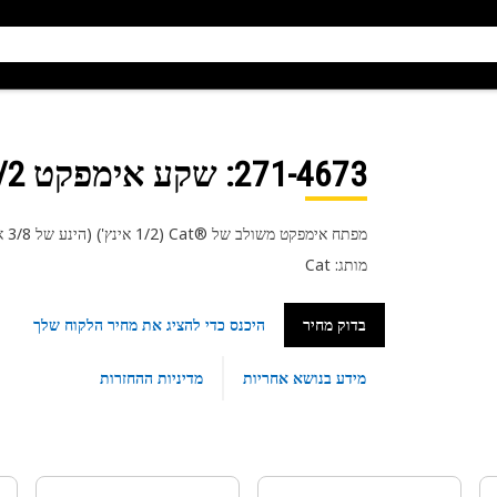
271-4673
: שקע אימפקט 1/2" x 3/8" עם הנעה 6 פינים
מפתח אימפקט משולב של Cat®‎‎‏ (1/2 אינץ') (הינע של 3/8 אינץ') (6 נקודות)(עמוק)
מותג: Cat
בדוק מחיר
היכנס כדי להציג את מחיר הלקוח שלך
מידע בנושא אחריות
מדיניות ההחזרות