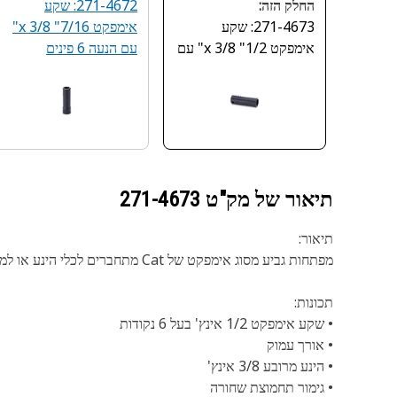
החלק הזה:
271-4672: שקע
271-4673: שקע
אימפקט 7/16" x 3/8"
אימפקט 1/2" x 3/8" עם
עם הנעה 6 פינים
הנעה 6 פינים
תיאור של מק"ט
271-4673
תיאור:
מפתחות גביע מסוג אימפקט של Cat מתחברים לכלי הינע או למתאמים תואמים של Cat לצורך תחזוקה וכוונון במהירות גבוהה במרחבים צפופים.
תכונות:
• שקע אימפקט 1/2 אינץ' בעל 6 נקודות
• אורך עמוק
• הינע מרובע 3/8 אינץ'
• גימור תחמוצת שחורה