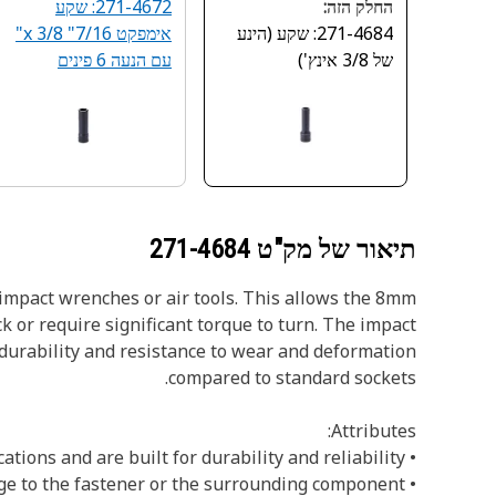
החלק הזה:
271-4672: שקע
271-4684: שקע (הינע
אימפקט 7/16" x 3/8"
של 3/8 אינץ')‬
עם הנעה 6 פינים
תיאור של מק"ט
271-4684
 impact wrenches or air tools. This allows the 8mm
 or require significant torque to turn. The impact
durability and resistance to wear and deformation
compared to standard sockets.
Attributes:
• Manufactured to precise specifications and are built for durability and reliability
• Helps to prevent damage to the fastener or the surrounding component