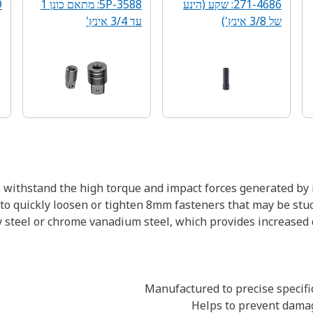
271-4686: שקע (הינע
5P-3588: מתאם כונן 1
9
של 3/8 אינץ')‬
עד 3/4 אינץ'
o withstand the high torque and impact forces generated by
to quickly loosen or tighten 8mm fasteners that may be stuck
 steel or chrome vanadium steel, which provides increased 