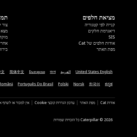
מציאת חלפים
תמי
קנייה לפי קטגוריה
צור 
דיאגרמת חלקים
מצא 
SIS
מוקד
אודות חלפים של Cat
אחרי
מפת האתר
בירור
United States English
العربية
বাংলা
Български
简体中文
中文
Română
Português Do Brasil
Polski
Norsk
한국어
ಕನ್ನಡ
אודות Cat
מפת האתר
עדכון הגדרות קובצי Cookie
אין למכור או לשתף א
Caterpillar ©‎ 2026 כל הזכויות שמורות