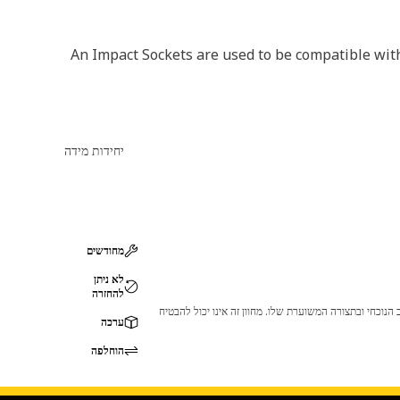
An Impact Sockets are used to be compatible with
יחידות מידה
מחודשים
לא ניתן
להחזרה
 לכך שהמוצר לא יתאים לציוד ה-Cat שלך. אנא התייעץ עם סוכן ה-Cat שלך לפני הרכישה כדי לוודא שחלק זה מתאים לציוד ה-Cat שלך במצב הנוכחי ובתצורה המשוערת שלו. מחוון זה אינו יכול להבטיח
ערכה
הוחלפה