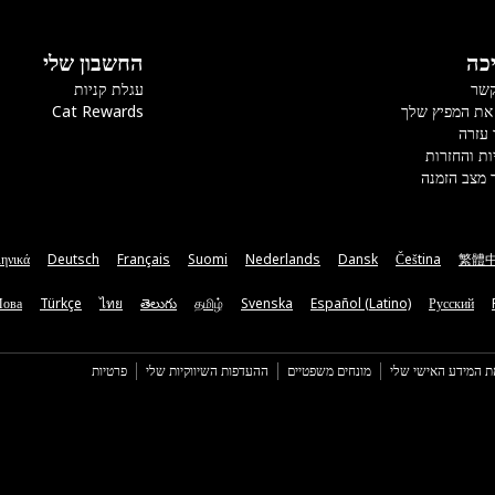
כה
החשבון שלי
קשר
עגלת קניות
את המפיץ שלך
Cat Rewards
 עזרה
ות והחזרות
 מצב הזמנה
ηνικά
Deutsch
Français
Suomi
Nederlands
Dansk
Čeština
繁體
Мова
Türkçe
ไทย
తెలుగు
தமிழ்
Svenska
Español (Latino)
Русский
ת המידע האישי שלי
מונחים משפטיים
ההעדפות השיווקיות שלי
פרטיות