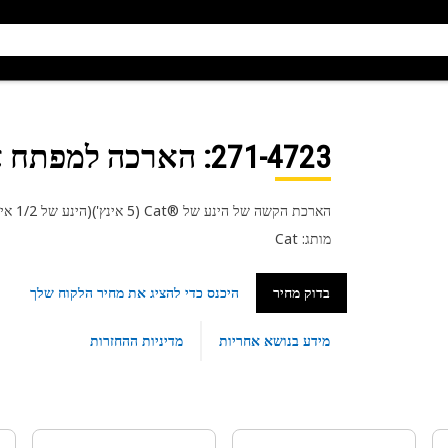
271-4723
: הארכה למפתח 
הארכת הקשה של הינע של Cat®‎‎ ‏(5 אינץ')(הינע של 1/2 אינץ')
מותג: Cat
בדוק מחיר
היכנס כדי להציג את מחיר הלקוח שלך
מידע בנושא אחריות
מדיניות ההחזרות