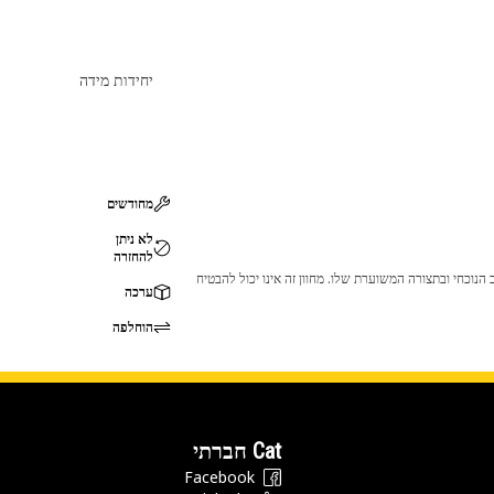
יחידות מידה
מחודשים
לא ניתן
להחזרה
 לכך שהמוצר לא יתאים לציוד ה-Cat שלך. אנא התייעץ עם סוכן ה-Cat שלך לפני הרכישה כדי לוודא שחלק זה מתאים לציוד ה-Cat שלך במצב הנוכחי ובתצורה המשוערת שלו. מחוון זה אינו יכול להבטיח
ערכה
הוחלפה
Cat חברתי
Facebook