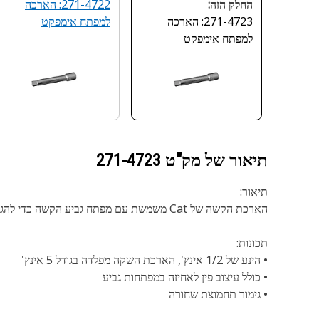
החלק הזה:
271-4722: הארכה
271-4723: הארכה
למפתח אימפקט
למפתח אימפקט
תיאור של מק"ט
271-4723
תיאור:
הארכת הקשה של Cat משמשת עם מפתח גביע הקשה כדי להגיע למהדקים להתאמת מהירות גבוהה בחללים תחומים שמחגרים או כלים חשמליים לא יכולים להתאים להם.
תכונות:
• הינע של 1/2 אינץ', הארכת השקה מפלדה בגודל 5 אינץ'
• כולל עיצוב פין לאחיזה במפתחות גביע
• גימור תחמוצת שחורה