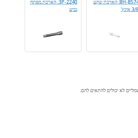
8H-8574: הארכת שקע
3P-2240: הארכת מפתח
3 אינץ'
גביע‬