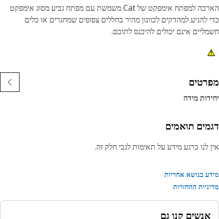
הארכה למפתח אימפקט של Cat משמשת עם מפתח גביע מסוג אימפקט
 להגיע למהדקים לכוונון מהיר בחללים צפופים שמחגרים או כלים
ליים אינם יכולים להיכנס לתוכם.
נות:
ינץ', הארכת מפתח אימפקט מפלדה באורך 11 אינץ'
ולל עיצוב פין לאחיזה במפתחות הגביע
רטים
ימור תחמוצת שחורה
דות מידה
מים תואמים
 לנו כרגע מידע על תאימות לגבי חלק זה.
ע בנושא אחריות
ניות ההחזרות
אנשים קנו גם