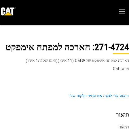
271-47
: הארכה למפתח אימפקט
מפתח אימפקט של Cat®‎‎ ‏(11 אינץ')(הינע של 1/2 אינץ')
 Cat
נס כדי להציג את מחיר הלקוח שלך
אור
ור: