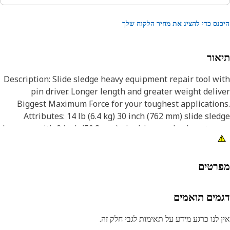
נס כדי להציג את מחיר הלקוח שלך
אור
Description: Slide sledge heavy equipment repair tool w
pin driver. Longer length and greater weight deli
Biggest Maximum Force for your toughest applicatio
Attributes: 14 lb (6.4 kg) 30 inch (762 mm) slide sle
hammer with 2 inch (50.8 mm) pin driver and nylon stor
bag. Application: Dealer Tool Consult your owners man
or contact your local Cat Dealer for more informati
רטים
מים תואמים
 לנו כרגע מידע על תאימות לגבי חלק זה.