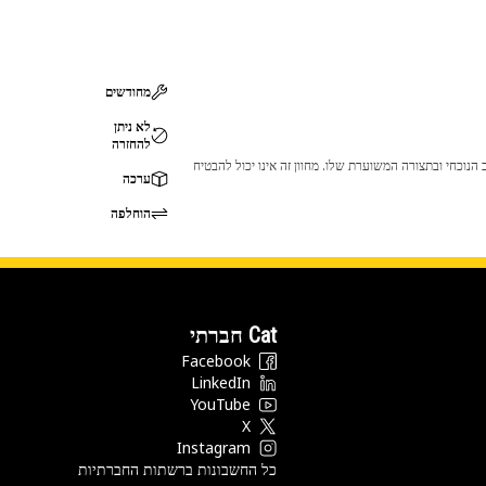
מחודשים
לא ניתן
להחזרה
 לכך שהמוצר לא יתאים לציוד ה-Cat שלך. אנא התייעץ עם סוכן ה-Cat שלך לפני הרכישה כדי לוודא שחלק זה מתאים לציוד ה-Cat שלך במצב הנוכחי ובתצורה המשוערת שלו. מחוון זה אינו יכול להבטיח
ערכה
הוחלפה
Cat חברתי
Facebook
LinkedIn
YouTube
X
Instagram
כל החשבונות ברשתות החברתיות