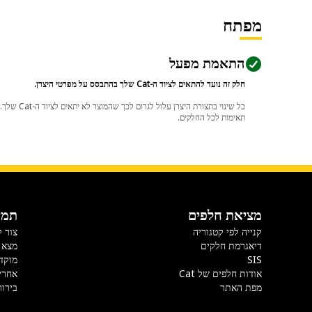
מפתח
התאמת מפעל
חלק זה נועד להתאים לציוד ה-Cat שלך בהתבסס על מפרטי היצרן.
תאימות לכל החלקים.
מציאת חלפים
תמי
קנייה לפי קטגוריה
צור 
דיאגרמת חלקים
מצא 
SIS
מוקד
אודות חלפים של Cat
אחרי
מפת האתר
בירור