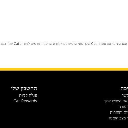
כל שינוי בתצורת היצרן עלול לגרום
כה
החשבון שלי
קשר
עגלת קניות
את המפיץ שלך
Cat Rewards
 עזרה
ות והחזרות
 מצב הזמנה