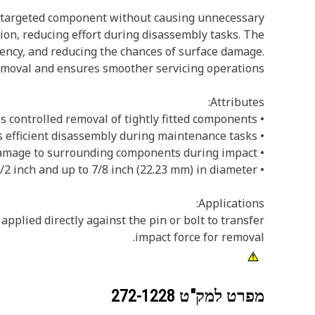
he targeted component without causing unnecessary
ion, reducing effort during disassembly tasks. The
ciency, and reducing the chances of surface damage.
emoval and ensures smoother servicing operations.
Attributes:
• Enables controlled removal of tightly fitted components.
• Supports efficient disassembly during maintenance tasks.
• Helps avoid damage to surrounding components during impact.
• Suitable for removing pins and bolts greater than 1/2 inch and up to 7/8 inch (22.23 mm) in diameter.
Applications:
pplied directly against the pin or bolt to transfer
impact force for removal.
מפרט למק"ט
272-1228