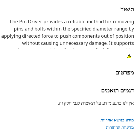
אור
The Pin Driver provides a reliable method for remov
pins and bolts within the specified diameter range
applying directed force to push components out of posit
without causing unnecessary damage. It suppo
maintenance work by allowing controlled disassemb
reducing the effort required to separate tightly fitted par
and improving the ease of handling during repair tas
The tool helps maintain alignment during removal, low
רטים
the chance of surface damage, and ensures t
components can be detached stably and predictab
מים תואמים
Attribut
 לנו כרגע מידע על תאימות לגבי חלק זה.
• Helps prevent damage to surrounding surfaces durin
remov
ע בנושא אחריות
ניות ההחזרות
• Reduces the effort required to dislodge tightly fitte