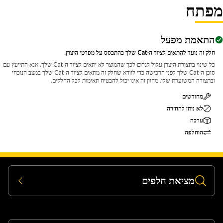
פתח
Applicatio
The Pin Driver is used during disassembly tasks wh
התאמת מפעל
large pins and bolts need to be removed from assemb
חלק זה נועד להתאים לציוד ה-Cat שלך בהתבסס על מפרטי היצרן.
components and transfers impact force directly onto 
pin or bolt to push it out from its seated positi
כל שינוי בתצורת היצרן עלול לגרום לכך שהמוצר לא יתאים לציוד ה-Cat שלך. אנא התייעץ עם
סוכן ה-Cat שלך לפני הרכישה כדי לוודא שחלק זה מתאים לציוד ה-Cat שלך במצב הנוכחי
ובתצורה המשוערת שלו. מחוון זה אינו יכול להבטיח תאימות לכל החלקים.
מחודשים
לא ניתן להחזרה
ערכה
הוחלפה
מציאת חלפים