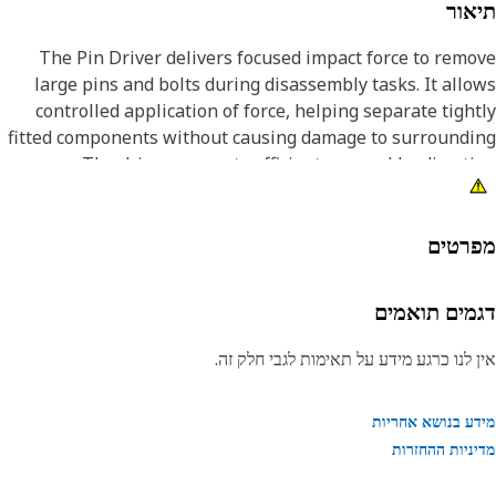
אור
The Pin Driver delivers focused impact force to rem
large pins and bolts during disassembly tasks. It all
controlled application of force, helping separate tigh
fitted components without causing damage to surroundi
areas. The driver supports efficient removal by direct
impact energy exactly onto the target pin or bolt, reduc
effort and improving task accuracy. It also helps maint
alignment during striking, which improves remo
רטים
efficiency and reduces the chance of slippa
מים תואמים
Attribut
• Helps prevent damage to surrounding components durin
 לנו כרגע מידע על תאימות לגבי חלק זה.
remov
ע בנושא אחריות
ניות ההחזרות
• Suitable for removing pins and bolts greater than 2-1/
inch and up to 3 inch (76.2 mm) diamete