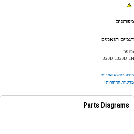
רטים
מים תואמים
פר
330D L
330D 
ע בנושא אחריות
ניות ההחזרות
Parts Diagrams