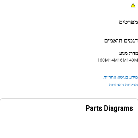
רטים
מים תואמים
ג מנוע
160M
14M
16M
14
ע בנושא אחריות
ניות ההחזרות
Parts Diagrams