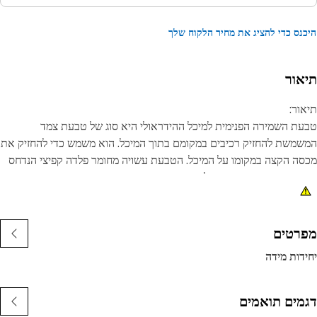
נס כדי להציג את מחיר הלקוח שלך
אור
ור:
ת השמירה הפנימית למיכל ההידראולי היא סוג של טבעת צמד
משת להחזיק רכיבים במקומם בתוך המיכל. הוא משמש כדי להחזיק את
ה הקצה במקומו על המיכל. הטבעת עשויה מחומר פלדה קפיצי הנדחס
 התקנתה, מה שעוזר לשמור אותה במקומה. הוא מעוצב עם צורה
לית ורווח קטן או פתח.
נות:
רטים
עמוד בכוחות ובתנאי ההפעלה.
דות מידה
מידות בפני קורוזיה ותאימות.
ומים:
מים תואמים
ת השמירה הפנימית של המיכל ההידראולי משמשת לשמירה על יישור