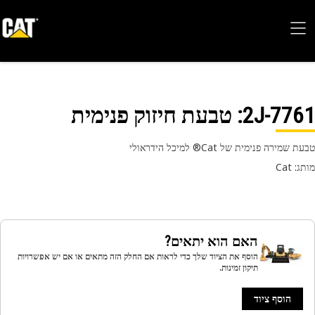
2J-77
: טבעת חיזוק פנימית
שמירה פנימית של Cat® למיכל הידראולי
 Cat
האם הוא יתאים?
הוסף את הציוד שלך כדי לראות אם החלק הזה מתאים או אם יש אפשרויות
תיקון זמינות.
הוסף ציוד