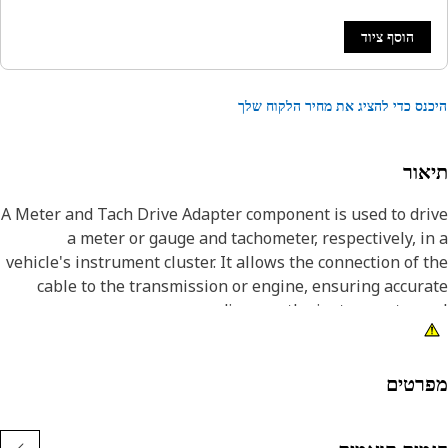
הוסף ציוד
נס כדי להציג את מחיר הלקוח שלך
אור
A Meter and Tach Drive Adapter component is used to dr
a meter or gauge and tachometer, respectively, i
vehicle's instrument cluster. It allows the connection of 
cable to the transmission or engine, ensuring accur
readings on the instrument pan
Attribut
רטים