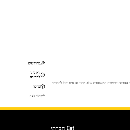
מחודשים
לא ניתן
להחזרה
 לכך שהמוצר לא יתאים לציוד ה-Cat שלך. אנא התייעץ עם סוכן ה-Cat שלך לפני הרכישה כדי לוודא שחלק זה מתאים לציוד ה-Cat שלך במצב הנוכחי ובתצורה המשוערת שלו. מחוון זה אינו יכול להבטיח
ערכה
הוחלפה
Cat חברתי