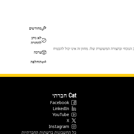
מחודשים
לא ניתן
להחזרה
 לכך שהמוצר לא יתאים לציוד ה-Cat שלך. אנא התייעץ עם סוכן ה-Cat שלך לפני הרכישה כדי לוודא שחלק זה מתאים לציוד ה-Cat שלך במצב הנוכחי ובתצורה המשוערת שלו. מחוון זה אינו יכול להבטיח
ערכה
הוחלפה
Cat חברתי
Facebook
LinkedIn
YouTube
X
Instagram
כל החשבונות ברשתות החברתיות