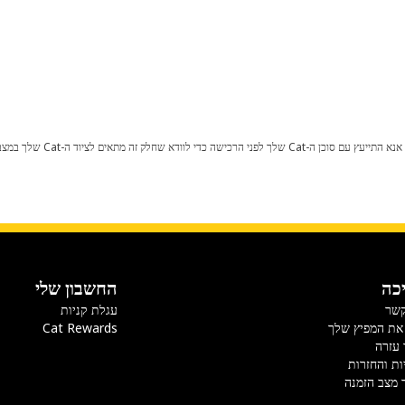
כל שינוי בתצורת היצרן עלול לגרום
כה
החשבון שלי
קשר
עגלת קניות
את המפיץ שלך
Cat Rewards
 עזרה
ות והחזרות
 מצב הזמנה