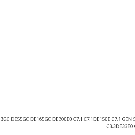
GC DE55GC DE165GC DE200E0 C7.1 C7.1DE150E C7.1 GEN S
C3.3DE33E0