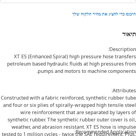
נס כדי להציג את מחיר הלקוח שלך
אור
Descripti
XT ES (Enhanced Spiral) high pressure hose transf
petroleum based hydraulic fluids at high pressures f
pumps and motors to machine component
Attribut
Constructed with a fabric reinforced, synthetic rubber t
and four or six plies of spirally-wrapped high tensile st
wire reinforcement that are separated by layers
synthetic rubber. The synthetic rubber outer cover is o
weather, and abrasion resistant. XT ES hose is impu
Recommended Applicatio
tested to 1 million cycles - twice the SAE requirement. Pl