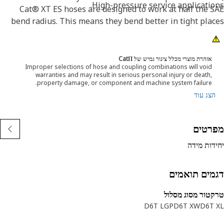
High-pressure service applicatio
Cat® XT ES hoses are designed to work at half the 
bend radius. This means they bend better in tight pla
and substantially reduce hose length requirements. Th
features provide easier installation, long life and excell
dependabili
אזהרת מוצרי מכלל צינור גמיש של CatΠ
Improper selections of hose and coupling combinations will void
warranties and may result in serious personal injury or death,
property damage, or component and machine system failure.
הצג עוד
רטים
דות מידה
מים תואמים
טור מסוג מסלול
D6T LGP
D6T XW
D6T 