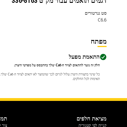
דגמים תואמים עבור מק"ט
336-8163
סט גנרטורים
C6.6
מפתח
התאמת מפעל
חלק זה נועד להתאים לציוד ה-Cat שלך בהתבסס על מפרטי היצרן.
תאימות לכל החלקים.
מציאת חלפים
תמי
קנייה לפי קטגוריה
צור 