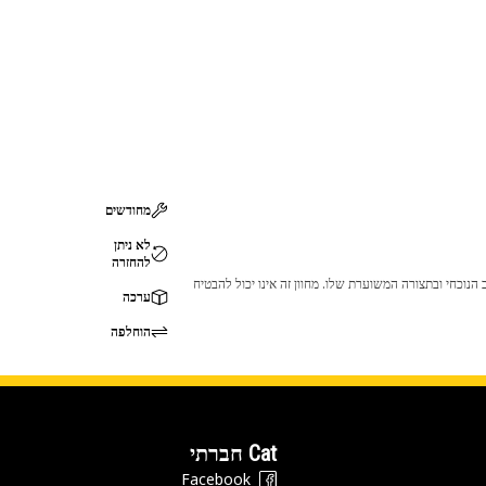
מחודשים
לא ניתן
להחזרה
 לכך שהמוצר לא יתאים לציוד ה-Cat שלך. אנא התייעץ עם סוכן ה-Cat שלך לפני הרכישה כדי לוודא שחלק זה מתאים לציוד ה-Cat שלך במצב הנוכחי ובתצורה המשוערת שלו. מחוון זה אינו יכול להבטיח
ערכה
הוחלפה
Cat חברתי
Facebook