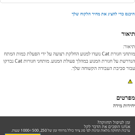
נס כדי להציג את מחיר הלקוח שלך
אור
ור:
מותחני חגורת Cat נועדו למנוע החלקת רצועה על ידי הפעלת כמות המתח
הנדרשת על חגורת המנוע במהלך פעולת המנוע. מותחני חגורות Cat נבדקו
ר סביבת העבודה הקשוחה שלך.
נות:
קן באמצעות חומרה מטרית
רטים
דות מידה
ומים:
מותחני חגורות Cat משמשים במערכות אלטרנטור, אביזרי הנעה
זמן לטיפול תחזוקה?
ווררים, הרכבהי הרכבה למדחס ומערכות אחרות המונעות על ידי
אנחנו הופכים את הדבר לקל
ערכות תחזוקה מלאות זמינות לפי סוג ציוד כולל מרווחי זמן של 250, 500 ו-1000 שעות.
רצועות. עיין במדריך למשתמש שלך או צור קשר עם סוחר Cat המקומי