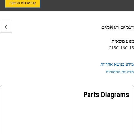
קנה ערכות תחזוקה
 לקבלת מידע נוסף.
מים תואמים
ע משאית
C15
C-16
C
ע בנושא אחריות
ניות ההחזרות
Parts Diagrams