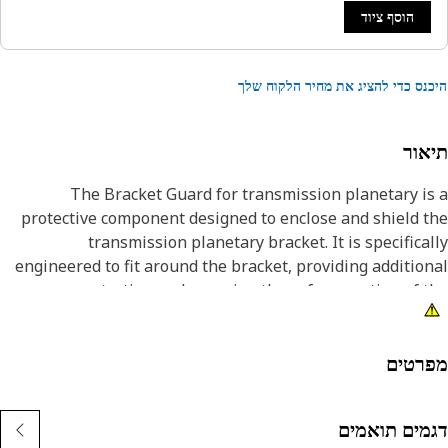
הוסף ציוד
נס כדי להציג את מחיר הלקוח שלך
אור
The Bracket Guard for transmission planetary i
protective component designed to enclose and shield 
transmission planetary bracket. It is specifica
engineered to fit around the bracket, providing additio
protection and ensuring the safe operation of 
transmission system. It is designed to securely attach
the transmission housing and surround the planet
brack
רטים
Attribut
מים תואמים