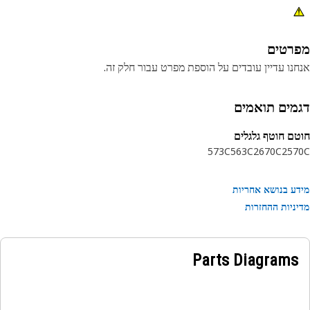
רטים
נו עדיין עובדים על הוספת מפרט עבור חלק זה.
מים תואמים
ם חוטף גלגלים
573C
563C
2670C
257
ע בנושא אחריות
ניות ההחזרות
Parts Diagrams