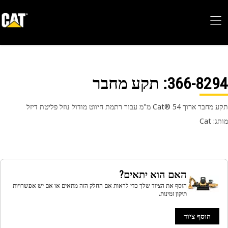
366-82
: תקע מחבר
וך Cat® 54 מ"מ עבור רתמת חיווט מודול נוזל פליטת דיזל
 Cat
האם הוא יתאים?
הוסף את הציוד שלך כדי לראות אם החלק הזה מתאים או אם יש אפשרויות
תיקון זמינות.
הוסף ציוד