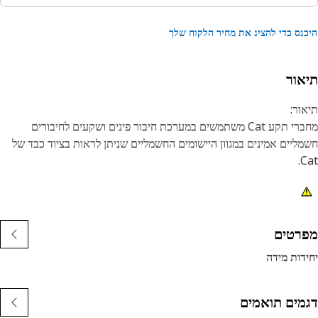
נס כדי להציג את מחיר הלקוח שלך
אור
ור:
מחברי תקע Cat משתמשים במערכת חיבור פינים ושקעים לחיבורים
ליים אמינים במגוון היישומים החשמליים שניתן לראות בציוד כבד של
C
נות:
קע מחבר ניילון
רת מחברים: HDSCS
רטים
וג איש קשר: שקע
דות מידה
מות מגעים: 12
בע: אפור
מים תואמים
ום: