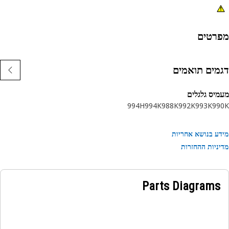
רטים
מים תואמים
יס גלגלים
994H
994K
988K
992K
993K
99
ע בנושא אחריות
ניות ההחזרות
Parts Diagrams