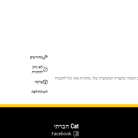
מחודשים
לא ניתן
להחזרה
 לכך שהמוצר לא יתאים לציוד ה-Cat שלך. אנא התייעץ עם סוכן ה-Cat שלך לפני הרכישה כדי לוודא שחלק זה מתאים לציוד ה-Cat שלך במצב הנוכחי ובתצורה המשוערת שלו. מחוון זה אינו יכול להבטיח
ערכה
הוחלפה
Cat חברתי
Facebook