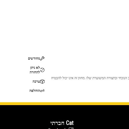
מחודשים
לא ניתן
להחזרה
 לכך שהמוצר לא יתאים לציוד ה-Cat שלך. אנא התייעץ עם סוכן ה-Cat שלך לפני הרכישה כדי לוודא שחלק זה מתאים לציוד ה-Cat שלך במצב הנוכחי ובתצורה המשוערת שלו. מחוון זה אינו יכול להבטיח
ערכה
הוחלפה
Cat חברתי