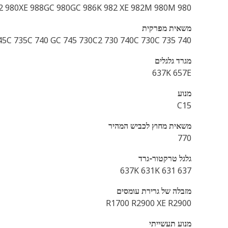
980 XE 986 980 982XE 982 980XE 988GC 980GC 986K 982 XE 982M 980M
משאית מפרקית
740 745C 735C 740 GC 745 730C2 730 740C 730C 735
מגרד גלגלים
637K 657E
מנוע
C15
משאית מחוץ לכביש המהיר
770
גלגל טרקטור-גרד
637 631 637K 631K
מזבלה של גרירת עומסים
R1700 R2900 XE R2900
מנוע תעשייתי