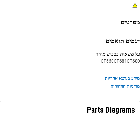
רטים
מים תואמים
משאית בכביש מהיר
CT660
CT681
CT6
ע בנושא אחריות
ניות ההחזרות
Parts Diagrams