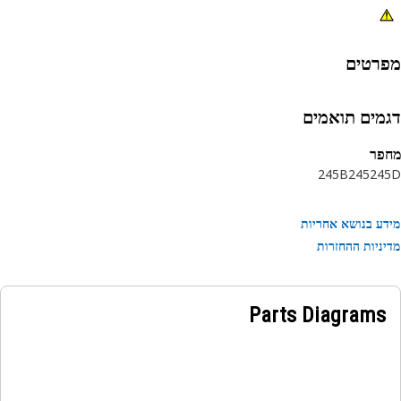
רטים
מים תואמים
פר
245B
245
24
ע בנושא אחריות
ניות ההחזרות
Parts Diagrams