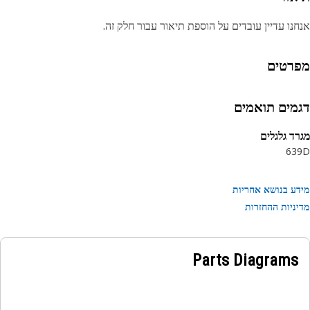
נו עדיין עובדים על הוספת תיאור עבור חלק זה.
רטים
מים תואמים
ד גלגלים
63
ע בנושא אחריות
ניות ההחזרות
Parts Diagrams