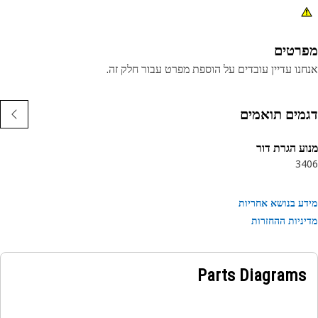
רטים
נו עדיין עובדים על הוספת מפרט עבור חלק זה.
מים תואמים
ע הגרת דור
34
ע בנושא אחריות
ניות ההחזרות
Parts Diagrams