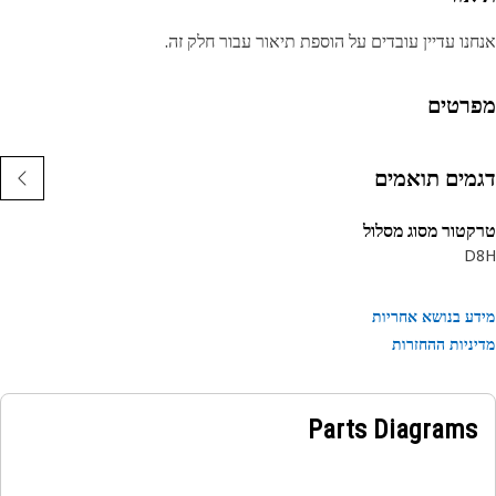
נו עדיין עובדים על הוספת תיאור עבור חלק זה.
רטים
מים תואמים
טור מסוג מסלול
D
ע בנושא אחריות
ניות ההחזרות
Parts Diagrams