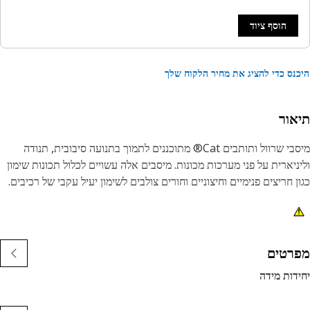
הוסף ציוד
נס כדי להציג את מחיר הלקוח שלך
אור
מיסבי שרוול ותותבים Cat® מתוכננים לתמוך בתנועה סיבובית, תנודה
ניארית על פני מערכות מכונות. מיסבים אלה עשויים לכלול תכונות שימון
ן חריצים פנימיים וחיצוניים וחורים צולבים לשימון יעיל עקבי של רכיבים.
רטים
דות מידה