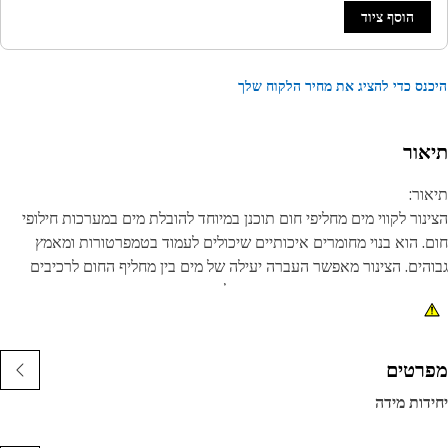
הוסף ציוד
נס כדי להציג את מחיר הלקוח שלך
אור
ור:
נור לקווי מים מחליפי חום תוכנן במיוחד להובלת מים במערכות חילופי
. הוא בנוי מחומרים איכותיים שיכולים לעמוד בטמפרטורות ומאמץ
הים. הצינור מאפשר העברה יעילה של מים בין מחליף החום לרכיבים
ים, ומבטיח העברת חום אופטימלית וביצועי מערכת.
נות:
יועד לשימוש בקווי מים מחליפי חום.
רטים
נוי מחומרים איכותיים לעמידות ועמידות בטמפרטורות ומאמץ גבוהים.
דות מידה
ומך בהעברת חום יעילה ועקבית לביצועי מערכת מיטביים.
מיד בפני קורוזיה ופירוק כימי.