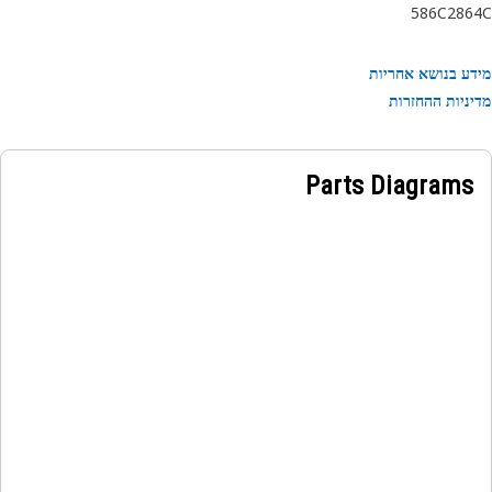
586C
286
ע בנושא אחריות
ניות ההחזרות
Parts Diagrams