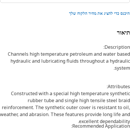
נס כדי להציג את מחיר הלקוח שלך
אור
Descripti
Channels high temperature petroleum and water bas
hydraulic and lubricating fluids throughout a hydrau
syst
Attribut
Constructed with a special high temperature synthe
rubber tube and single high tensile steel br
reinforcement. The synthetic outer cover is resistant to o
weather, and abrasion. These features provide long life 
excellent dependabili
Recommended Applicatio