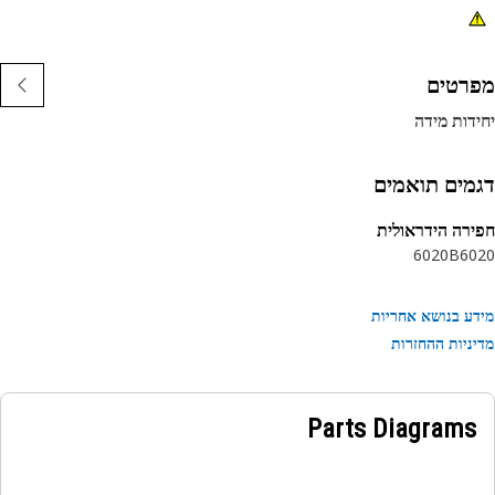
רטים
דות מידה
מים תואמים
רה הידראולית
6020B
60
ע בנושא אחריות
ניות ההחזרות
Parts Diagrams