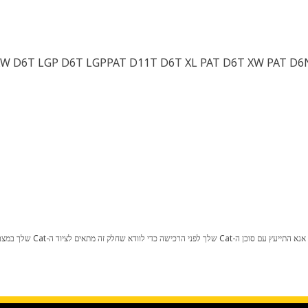
W D6T LGP D6T LGPPAT D11T D6T XL PAT D6T XW PAT D6N
כל שינוי בתצורת היצרן עלול לגרום