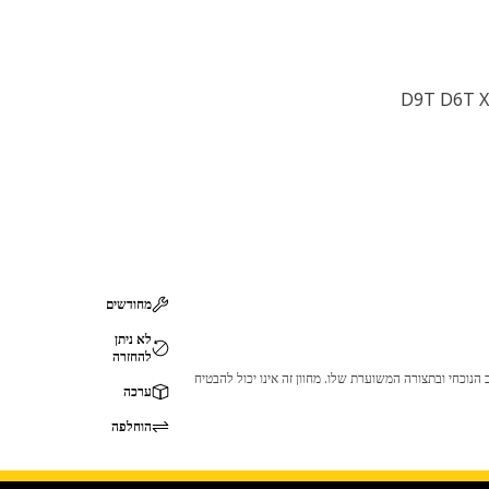
D9T D6T X
מחודשים
לא ניתן
להחזרה
 לכך שהמוצר לא יתאים לציוד ה-Cat שלך. אנא התייעץ עם סוכן ה-Cat שלך לפני הרכישה כדי לוודא שחלק זה מתאים לציוד ה-Cat שלך במצב הנוכחי ובתצורה המשוערת שלו. מחוון זה אינו יכול להבטיח
ערכה
הוחלפה