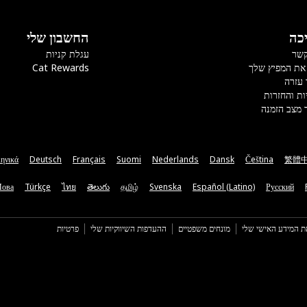
כה
החשבון שלי
קשר
עגלת קניות
את המפיץ שלך
Cat Rewards
 עזרה
ות והחזרות
 מצב הזמנה
ηνικά
Deutsch
Français
Suomi
Nederlands
Dansk
Čeština
繁體
Мова
Türkçe
ไทย
తెలుగు
தமிழ்
Svenska
Español (Latino)
Русский
ת המידע האישי שלי
מונחים משפטיים
ההעדפות השיווקיות שלי
פרטיות