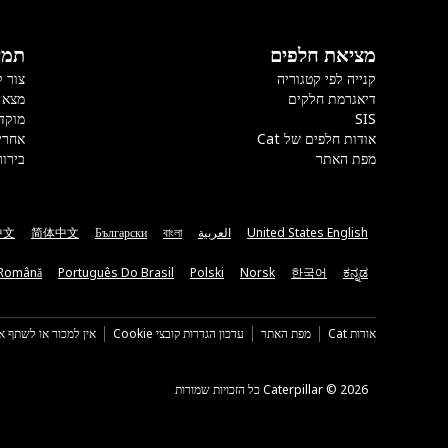
מציאת חלפים
תמי
קנייה לפי קטגוריה
צור 
דיאגרמת חלקים
מצא 
SIS
מוקד
אודות חלפים של Cat
אחרי
מפת האתר
בירור
United States English
العربية
বাংলা
Български
简体中文
中文
Română
Português Do Brasil
Polski
Norsk
한국어
ಕನ್ನಡ
אודות Cat
מפת האתר
עדכון הגדרות קובצי Cookie
אין למכור או לשתף א
Caterpillar ©‎ 2026 כל הזכויות שמורות