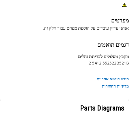
רטים
נו עדיין עובדים על הוספת מפרט עבור חלק זה.
מים תואמים
ץ מסלולים לכריתת זחלים
541 2
552 2
522B
52
ע בנושא אחריות
ניות ההחזרות
Parts Diagrams