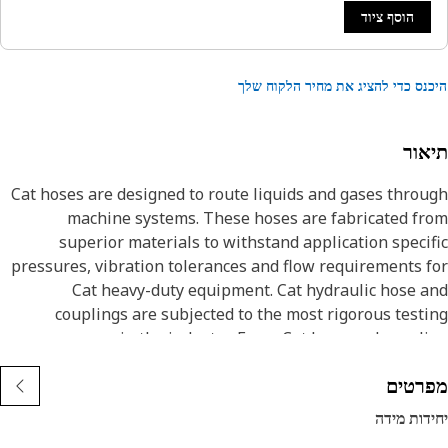
הוסף ציוד
נס כדי להציג את מחיר הלקוח שלך
אור
Cat hoses are designed to route liquids and gases thro
machine systems. These hoses are fabricated f
superior materials to withstand application speci
pressures, vibration tolerances and flow requirements 
Cat heavy-duty equipment. Cat hydraulic hose 
couplings are subjected to the most rigorous test
processes in the industry. Every Cat hose and coupl
combination is tested as a system to ensure a perfect 
רטים
that yields maximum safety and dependabili
Cat compact hoses also work at half the SAE bend radi
דות מידה
allowing tighter routing in a wide variety of applicatio