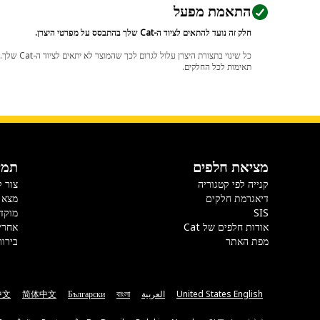
התאמת מפעל
חלק זה נועד להתאים לציוד ה-Cat שלך בהתבסס על מפרטי היצרן.
תאימות לכל החלקים.
מציאת חלפים
תמי
קנייה לפי קטגוריה
צור 
דיאגרמת חלקים
מצא 
SIS
מוקד
אודות חלפים של Cat
אחרי
מפת האתר
בירור
United States English
العربية
বাংলা
Български
简体中文
中文