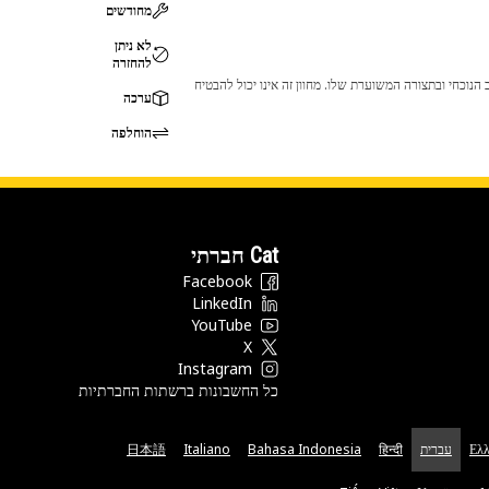
מחודשים
לא ניתן
להחזרה
 לכך שהמוצר לא יתאים לציוד ה-Cat שלך. אנא התייעץ עם סוכן ה-Cat שלך לפני הרכישה כדי לוודא שחלק זה מתאים לציוד ה-Cat שלך במצב הנוכחי ובתצורה המשוערת שלו. מחוון זה אינו יכול להבטיח
ערכה
הוחלפה
Cat חברתי
Facebook
LinkedIn
YouTube
X
Instagram
כל החשבונות ברשתות החברתיות
Ελλ
עברית
हिन्दी
Bahasa Indonesia
Italiano
日本語