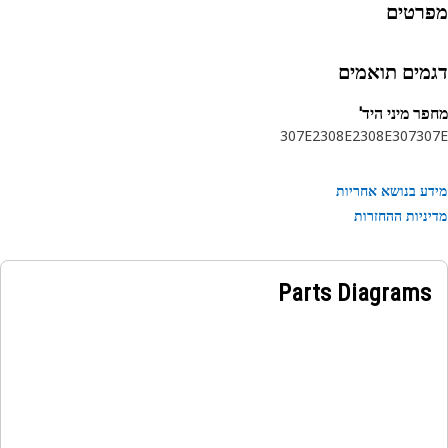
רטים
מים תואמים
ר מיני היד'
307E2
308E2
308E
307
30
ע בנושא אחריות
ניות ההחזרות
Parts Diagrams