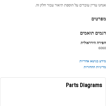
נו עדיין עובדים על הוספת תיאור עבור חלק זה.
רטים
מים תואמים
רה הידראולית
60
ע בנושא אחריות
ניות ההחזרות
Parts Diagrams