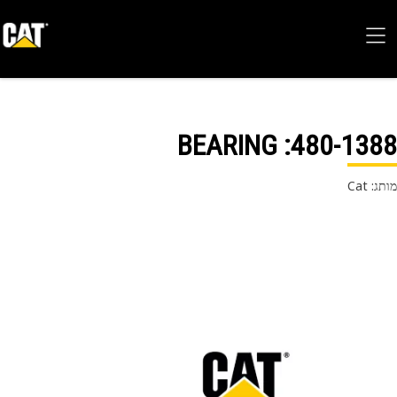
: BEARING
480-13
 Cat