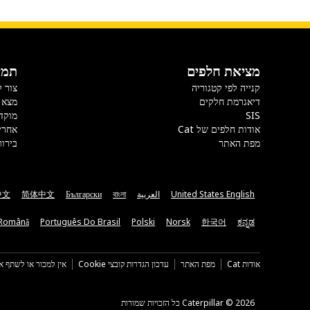
מציאת חלפים
תמי
קנייה לפי קטגוריה
צור 
דיאגרמת חלקים
מצא 
SIS
מוקד
אודות חלפים של Cat
אחרי
מפת האתר
בירור
United States English
العربية
বাংলা
Български
简体中文
中文
Română
Português Do Brasil
Polski
Norsk
한국어
ಕನ್ನಡ
אודות Cat
מפת האתר
עדכון הגדרות קובצי Cookie
אין למכור או לשתף א
Caterpillar ©‎ 2026 כל הזכויות שמורות