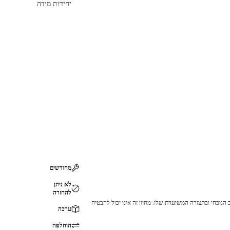
יחידות מידה
מחודשים
לא ניתן
להחזרה
 לכך שהמוצר לא יתאים לציוד ה-Cat שלך. אנא התייעץ עם סוכן ה-Cat שלך לפני הרכישה כדי לוודא שחלק זה מתאים לציוד ה-Cat שלך במצב הנוכחי ובתצורה המשוערת שלו. מחוון זה אינו יכול להבטיח
ערכה
הוחלפה