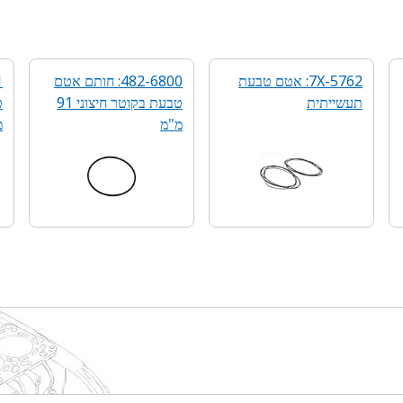
7X-5762: אטם טבעת
482-6800: חותם אטם
תעשייתית
טבעת בקוטר חיצוני 91
מ"מ
מ