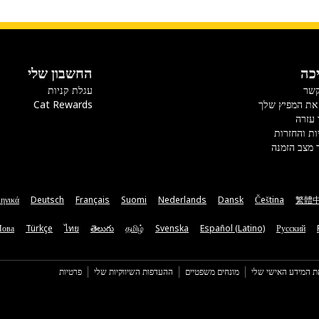
כה
החשבון שלי
קשר
עגלת קניות
את המפיץ שלך
Cat Rewards
 עזרה
ות והחזרות
 מצב הזמנה
ηνικά
Deutsch
Français
Suomi
Nederlands
Dansk
Čeština
繁體
Мова
Türkçe
ไทย
తెలుగు
தமிழ்
Svenska
Español (Latino)
Русский
ת המידע האישי שלי
מונחים משפטיים
ההעדפות השיווקיות שלי
פרטיות