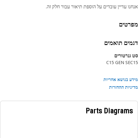
נו עדיין עובדים על הוספת תיאור עבור חלק זה.
רטים
מים תואמים
גנרטורים
C15 GEN SE
C
ע בנושא אחריות
ניות ההחזרות
Parts Diagrams