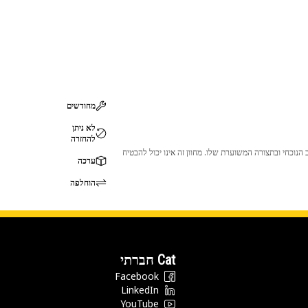
מחודשים
לא ניתן
להחזרה
 לכך שהמוצר לא יתאים לציוד ה-Cat שלך. אנא התייעץ עם סוכן ה-Cat שלך לפני הרכישה כדי לוודא שחלק זה מתאים לציוד ה-Cat שלך במצב הנוכחי ובתצורה המשוערת שלו. מחוון זה אינו יכול להבטיח
ערכה
הוחלפה
Cat חברתי
Facebook
LinkedIn
YouTube