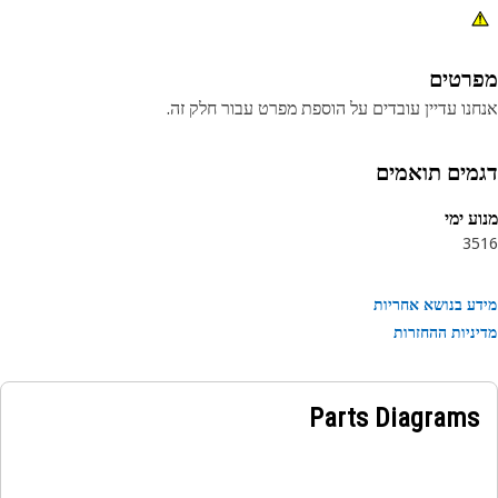
רטים
נו עדיין עובדים על הוספת מפרט עבור חלק זה.
מים תואמים
ע ימי
35
ע בנושא אחריות
ניות ההחזרות
Parts Diagrams