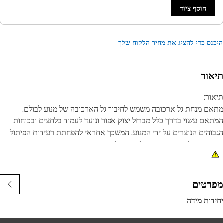
הוסף ציוד
נס כדי להציג את מחיר הלקוח שלך
אור
ור:
ם מנחת גל ארכובה משמש לחיבור גל הארכובה של מנוע לבולם.
אם עשוי בדרך כלל מברזל יצוק אפור ונועד לעמוד בלחצים ובכוחות
והים הנוצרים על ידי המנוע. המשכך אחראי להפחתת רעידות הפיתול
צרות על ידי המנוע במהלך הפעולה.
נות:
יוצרים לפי מפרטים מדויקים ונבנים לעמידות, ואמינות
רטים
סייע במניעת נזק למנוע ולרכיבים אחרים הנגרמים כתוצאה מרעידות
דות מידה
י מבוקרות