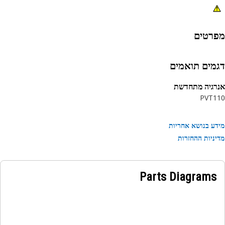
רטים
מים תואמים
גיה מתחדשת
PVT1
ע בנושא אחריות
ניות ההחזרות
Parts Diagrams