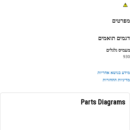
רטים
מים תואמים
יס גלגלים
9
ע בנושא אחריות
ניות ההחזרות
Parts Diagrams