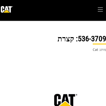
536-37
: קצרת
 Cat